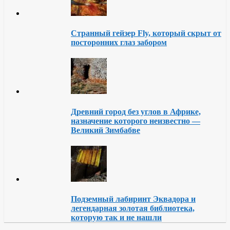
Странный гейзер Fly, который скрыт от
посторонних глаз забором
Древний город без углов в Африке,
назначение которого неизвестно —
Великий Зимбабве
Подземный лабиринт Эквадора и
легендарная золотая библиотека,
которую так и не нашли