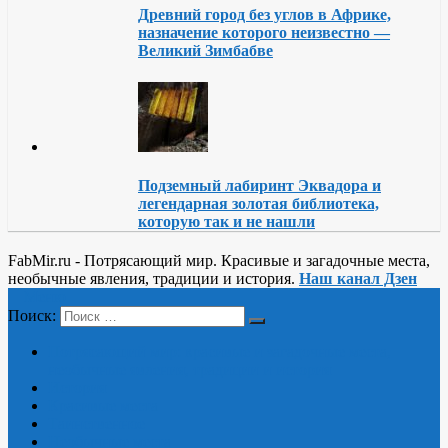
Древний город без углов в Африке,
назначение которого неизвестно —
Великий Зимбабве
Подземный лабиринт Эквадора и
легендарная золотая библиотека,
которую так и не нашли
FabMir.ru - Потрясающий мир. Красивые и загадочные места,
необычные явления, традиции и история.
Наш канал Дзен
Меню
Поиск:
Потрясающий мир: красивые и загадочные места,
необычные явления, традиции и история
История
Красивые места
Таинственное
Необычные места