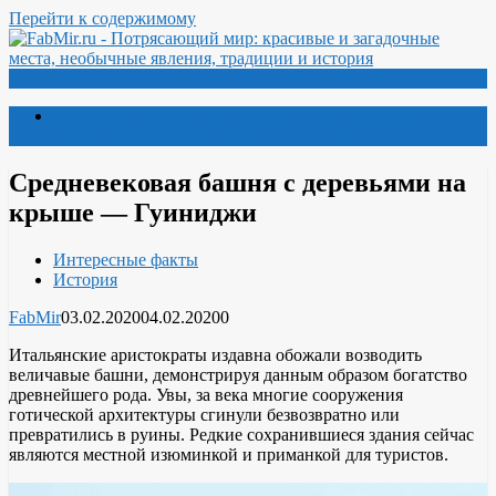
Перейти к содержимому
Меню
Потрясающий мир: красивые и загадочные места,
необычные явления, традиции и история
Средневековая башня с деревьями на
крыше — Гуиниджи
Интересные факты
История
FabMir
03.02.2020
04.02.2020
0
Итальянские аристократы издавна обожали возводить
величавые башни, демонстрируя данным образом богатство
древнейшего рода. Увы, за века многие сооружения
готической архитектуры сгинули безвозвратно или
превратились в руины. Редкие сохранившиеся здания сейчас
являются местной изюминкой и приманкой для туристов.