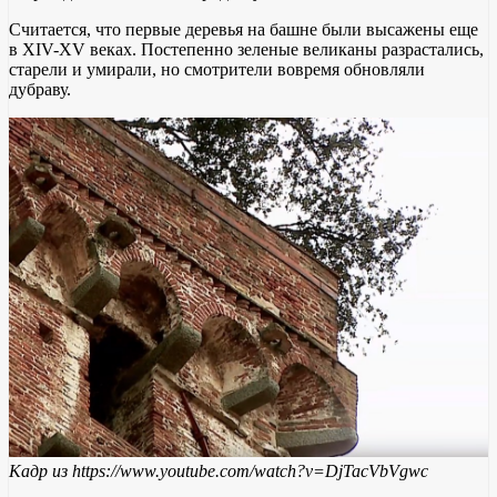
Считается, что первые деревья на башне были высажены еще
в XIV-XV веках. Постепенно зеленые великаны разрастались,
старели и умирали, но смотрители вовремя обновляли
дубраву.
Кадр из https://www.youtube.com/watch?v=DjTacVbVgwc