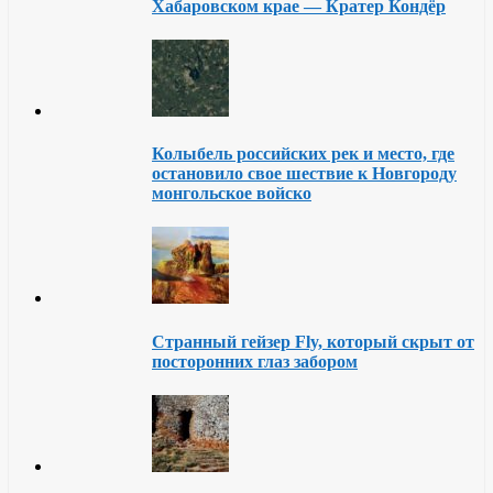
Хабаровском крае — Кратер Кондёр
Колыбель российских рек и место, где
остановило свое шествие к Новгороду
монгольское войско
Странный гейзер Fly, который скрыт от
посторонних глаз забором