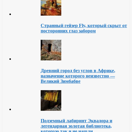
Странный гейзер Fly, который скрыт от
посторонних глаз забором
Древний город без углов в Африке,
назначение которого неизвестно —
Великий Зимбабве
Подземный лабиринт Эквадора и
легендарная золотая библиотека,
которую так и не нашли