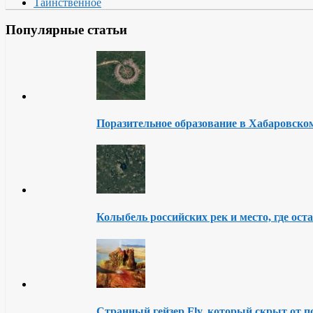
Таинственное
Популярные статьи
Поразительное образование в Хабаровско
Колыбель российских рек и место, где ост
Странный гейзер Fly, который скрыт от п