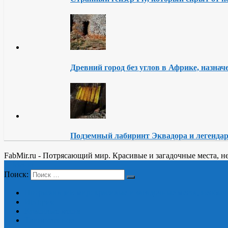
Древний город без углов в Африке, назна
Подземный лабиринт Эквадора и легендар
FabMir.ru - Потрясающий мир. Красивые и загадочные места, 
Меню
Поиск:
Потрясающий мир: красивые и загадочные места, необыч
История
Красивые места
Таинственное