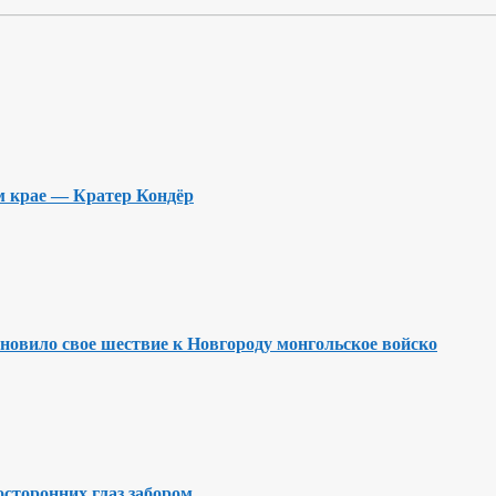
м крае — Кратер Кондёр
ановило свое шествие к Новгороду монгольское войско
осторонних глаз забором