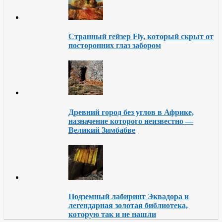
Странный гейзер Fly, который скрыт от
посторонних глаз забором
Древний город без углов в Африке,
назначение которого неизвестно —
Великий Зимбабве
Подземный лабиринт Эквадора и
легендарная золотая библиотека,
которую так и не нашли