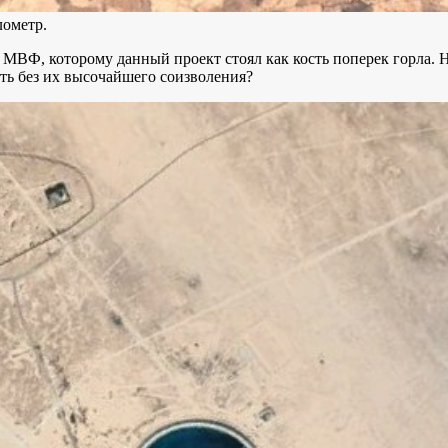
лометр.
я МВФ, которому данный проект стоял как кость поперек горла. Н
ть без их высочайшего соизволения?