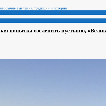
ные явления, традиции и история
зная попытка озеленить пустыню, «Вели