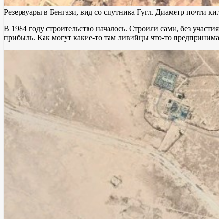
Резервуары в Бенгази, вид со спутника Гугл. Диаметр почти ки
В 1984 году строительство началось. Строили сами, без участи
прибыль. Как могут какие-то там ливийцы что-то предпринима