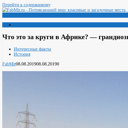
Перейти к содержимому
Меню
Потрясающий мир: красивые и загадочные места, необыч
Что это за круги в Африке? — грандио
Интересные факты
История
FabMir
08.08.2019
08.08.2019
0