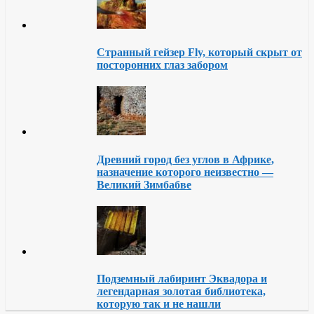
Странный гейзер Fly, который скрыт от
посторонних глаз забором
Древний город без углов в Африке,
назначение которого неизвестно —
Великий Зимбабве
Подземный лабиринт Эквадора и
легендарная золотая библиотека,
которую так и не нашли