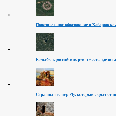
Поразительное образование в Хабаровско
Колыбель российских рек и место, где ост
Странный гейзер Fly, который скрыт от п