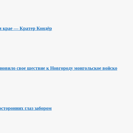
м крае — Кратер Кондёр
ановило свое шествие к Новгороду монгольское войско
осторонних глаз забором