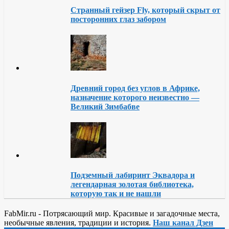
Странный гейзер Fly, который скрыт от
посторонних глаз забором
Древний город без углов в Африке,
назначение которого неизвестно —
Великий Зимбабве
Подземный лабиринт Эквадора и
легендарная золотая библиотека,
которую так и не нашли
FabMir.ru - Потрясающий мир. Красивые и загадочные места,
необычные явления, традиции и история.
Наш канал Дзен