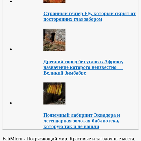
Странный гейзер Fly, который скрыт от
посторонних глаз забором
Древний город без углов в Африке,
назначение которого неизвестно —
Великий Зимбабве
Подземный лабиринт Эквадора и
легендарная золотая библиотека,
которую так и не нашли
FabMir.ru - Потрясающий мир. Красивые и загадочные места,