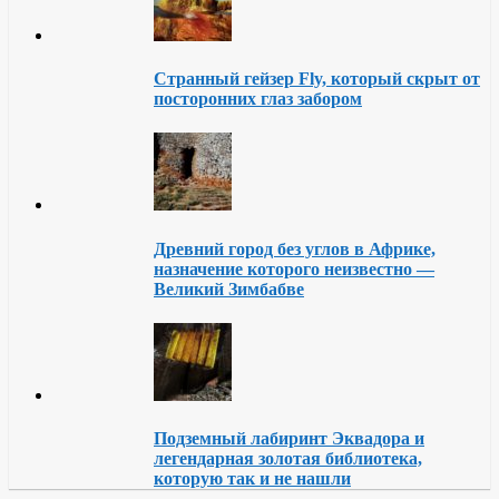
Странный гейзер Fly, который скрыт от
посторонних глаз забором
Древний город без углов в Африке,
назначение которого неизвестно —
Великий Зимбабве
Подземный лабиринт Эквадора и
легендарная золотая библиотека,
которую так и не нашли