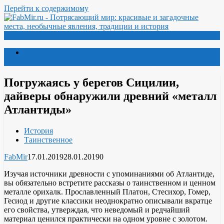
Перейти к содержимому
Меню
Потрясающий мир: красивые и загадочные места,
необычные явления, традиции и история
Погружаясь у берегов Сицилии,
дайверы обнаружили древний «металл
Атлантиды»
История
Таинственное
FabMir
17.01.2019
28.01.2019
0
Изучая источники древности с упоминаниями об Атлантиде,
вы обязательно встретите рассказы о таинственном и ценном
металле орихалк. Прославленный Платон, Стесихор, Гомер,
Гесиод и другие классики неоднократно описывали вкратце
его свойства, утверждая, что неведомый и редчайший
материал ценился практически на одном уровне с золотом.