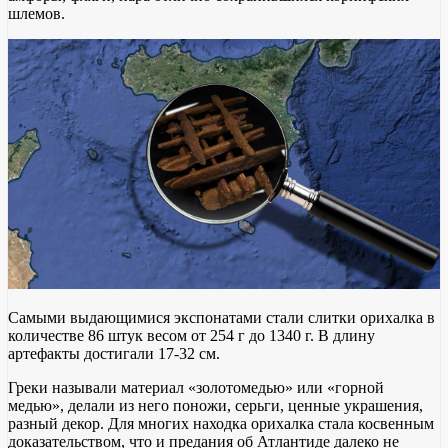
шлемов.
Самыми выдающимися экспонатами стали слитки орихалка в
количестве 86 штук весом от 254 г до 1340 г. В длину
артефакты достигали 17-32 см.
Греки называли материал «золотомедью» или «горной
медью», делали из него поножи, серьги, ценные украшения,
разный декор. Для многих находка орихалка стала косвенным
доказательством, что и предания об Атлантиде далеко не