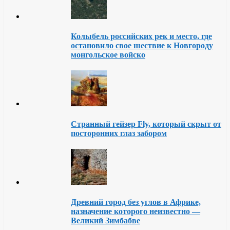
Колыбель российских рек и место, где
остановило свое шествие к Новгороду
монгольское войско
Странный гейзер Fly, который скрыт от
посторонних глаз забором
Древний город без углов в Африке,
назначение которого неизвестно —
Великий Зимбабве