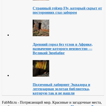
Странный гейзер Fly, который скрыт от
посторонних глаз забором
Древний город без углов в Африке,
назначение которого неизвестно —
Великий Зимбабве
Подземный лабиринт Эквадора и
легендарная золотая библиотека,
которую так и не нашли
FabMir.ru - Потрясающий мир. Красивые и загадочные места,