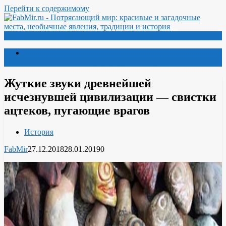
Перейти к содержимому
Меню
Потрясающий мир: красивые и загадочные места,
необычные явления, традиции и история
Жуткие звуки древнейшей
исчезнувшей цивилизации — свистки
ацтеков, пугающие врагов
История
FabMir
27.12.2018
28.01.2019
0