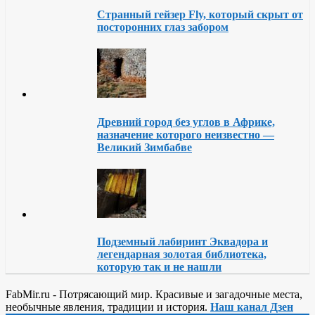
Странный гейзер Fly, который скрыт от
посторонних глаз забором
Древний город без углов в Африке,
назначение которого неизвестно —
Великий Зимбабве
Подземный лабиринт Эквадора и
легендарная золотая библиотека,
которую так и не нашли
FabMir.ru - Потрясающий мир. Красивые и загадочные места,
необычные явления, традиции и история.
Наш канал Дзен