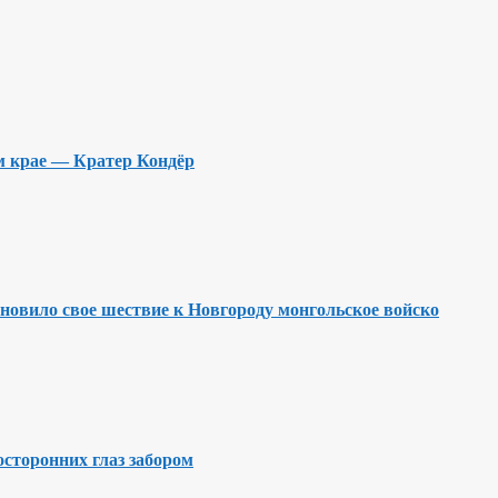
м крае — Кратер Кондёр
ановило свое шествие к Новгороду монгольское войско
осторонних глаз забором