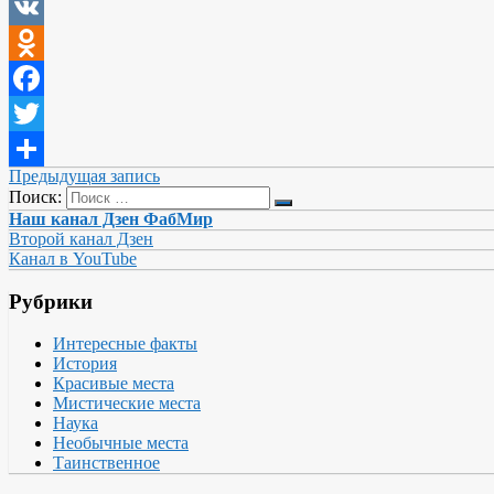
VK
Odnoklassniki
Facebook
Twitter
Предыдущая запись
Отправить
Поиск:
Наш канал Дзен ФабМир
Второй канал Дзен
Канал в YouTube
Рубрики
Интересные факты
История
Красивые места
Мистические места
Наука
Необычные места
Таинственное