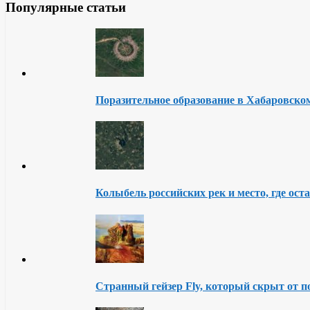
Популярные статьи
Поразительное образование в Хабаровско
Колыбель российских рек и место, где ост
Странный гейзер Fly, который скрыт от п