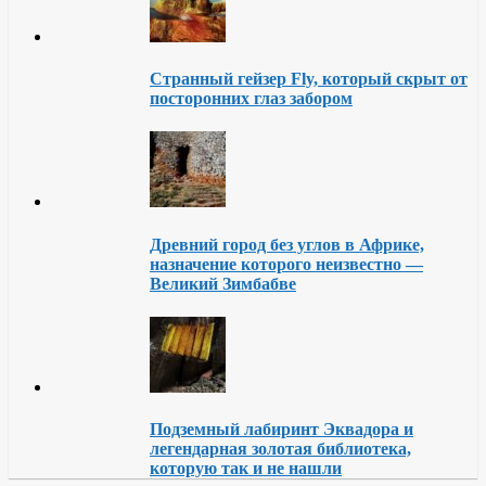
Странный гейзер Fly, который скрыт от
посторонних глаз забором
Древний город без углов в Африке,
назначение которого неизвестно —
Великий Зимбабве
Подземный лабиринт Эквадора и
легендарная золотая библиотека,
которую так и не нашли