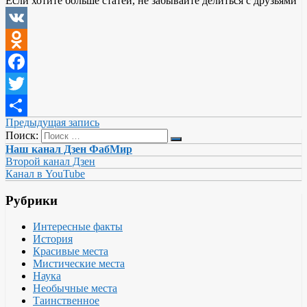
Если хотите больше статей, не забывайте делиться с друзьями
VK
Odnoklassniki
Facebook
Twitter
Предыдущая запись
Отправить
Поиск:
Наш канал Дзен ФабМир
Второй канал Дзен
Канал в YouTube
Рубрики
Интересные факты
История
Красивые места
Мистические места
Наука
Необычные места
Таинственное