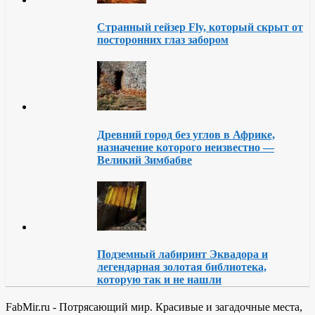
Странный гейзер Fly, который скрыт от
посторонних глаз забором
Древний город без углов в Африке,
назначение которого неизвестно —
Великий Зимбабве
Подземный лабиринт Эквадора и
легендарная золотая библиотека,
которую так и не нашли
FabMir.ru - Потрясающий мир. Красивые и загадочные места,