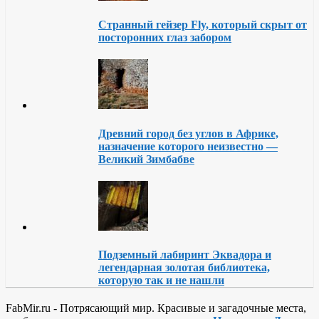
Странный гейзер Fly, который скрыт от
посторонних глаз забором
Древний город без углов в Африке,
назначение которого неизвестно —
Великий Зимбабве
Подземный лабиринт Эквадора и
легендарная золотая библиотека,
которую так и не нашли
FabMir.ru - Потрясающий мир. Красивые и загадочные места,