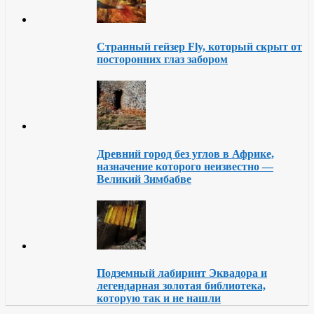
Странный гейзер Fly, который скрыт от
посторонних глаз забором
Древний город без углов в Африке,
назначение которого неизвестно —
Великий Зимбабве
Подземный лабиринт Эквадора и
легендарная золотая библиотека,
которую так и не нашли