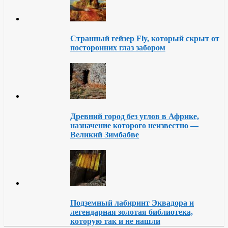
Странный гейзер Fly, который скрыт от
посторонних глаз забором
Древний город без углов в Африке,
назначение которого неизвестно —
Великий Зимбабве
Подземный лабиринт Эквадора и
легендарная золотая библиотека,
которую так и не нашли