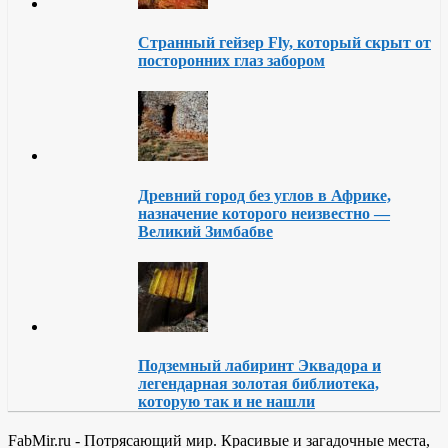
Странный гейзер Fly, который скрыт от
посторонних глаз забором
Древний город без углов в Африке,
назначение которого неизвестно —
Великий Зимбабве
Подземный лабиринт Эквадора и
легендарная золотая библиотека,
которую так и не нашли
FabMir.ru - Потрясающий мир. Красивые и загадочные места,