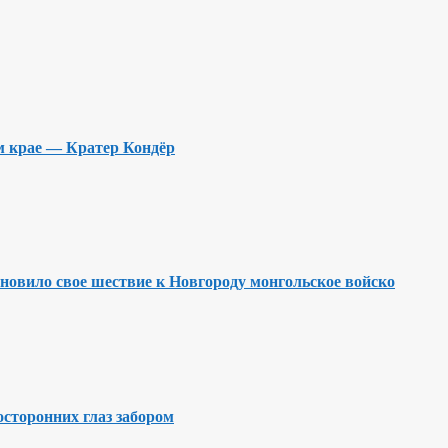
м крае — Кратер Кондёр
ановило свое шествие к Новгороду монгольское войско
осторонних глаз забором