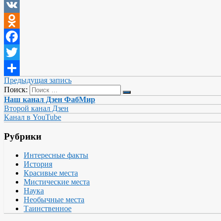
VK
Odnoklassniki
Facebook
Twitter
Предыдущая запись
Отправить
Поиск:
Наш канал Дзен ФабМир
Второй канал Дзен
Канал в YouTube
Рубрики
Интересные факты
История
Красивые места
Мистические места
Наука
Необычные места
Таинственное