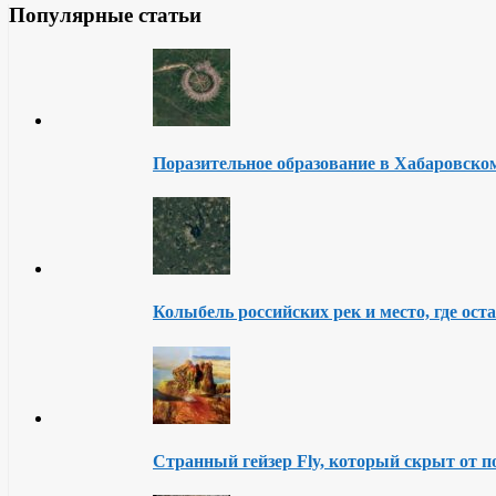
Популярные статьи
Поразительное образование в Хабаровско
Колыбель российских рек и место, где ост
Странный гейзер Fly, который скрыт от п