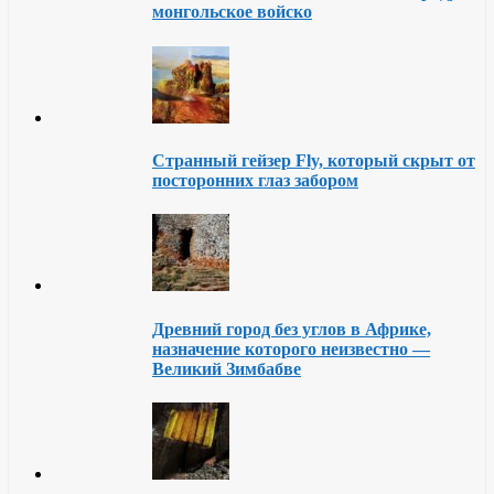
монгольское войско
Странный гейзер Fly, который скрыт от
посторонних глаз забором
Древний город без углов в Африке,
назначение которого неизвестно —
Великий Зимбабве