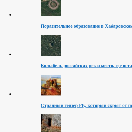
Поразительное образование в Хабаровско
Колыбель российских рек и место, где ост
Странный гейзер Fly, который скрыт от п