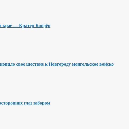
м крае — Кратер Кондёр
ановило свое шествие к Новгороду монгольское войско
осторонних глаз забором