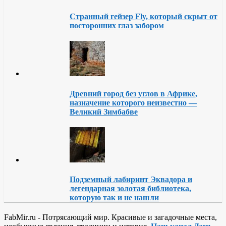
Странный гейзер Fly, который скрыт от
посторонних глаз забором
Древний город без углов в Африке,
назначение которого неизвестно —
Великий Зимбабве
Подземный лабиринт Эквадора и
легендарная золотая библиотека,
которую так и не нашли
FabMir.ru - Потрясающий мир. Красивые и загадочные места,