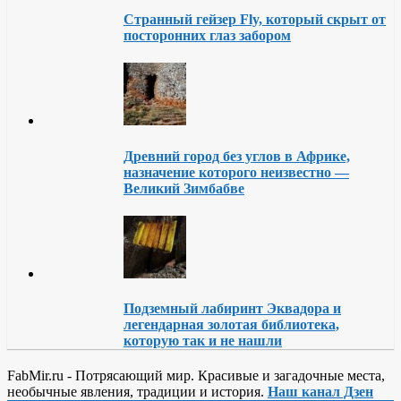
Странный гейзер Fly, который скрыт от
посторонних глаз забором
Древний город без углов в Африке,
назначение которого неизвестно —
Великий Зимбабве
Подземный лабиринт Эквадора и
легендарная золотая библиотека,
которую так и не нашли
FabMir.ru - Потрясающий мир. Красивые и загадочные места,
необычные явления, традиции и история.
Наш канал Дзен